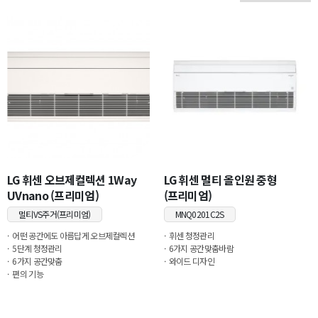
LG 휘센 오브제컬렉션 1Way
LG 휘센 멀티 올인원 중형
UVnano (프리미엄)
(프리미엄)
멀티VS주거(프리미엄)
MNQ0201C2S
어떤 공간에도 아름답게 오브제컬렉션
휘센 청정관리
5단계 청정관리
6가지 공간맞춤바람
6가지 공간맞춤
와이드 디자인
편의 기능