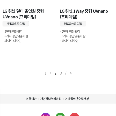
LG 휘센 멀티 올인원 중형
LG 휘센 1Way 중형 UVnano
UVnano (프리미엄)
(프리미엄)
MNQ0321C2U
MNQ0401C2U
5단계 청정관리
5단계 청정관리
6가지 공간맞춤바람
6가지 공간맞춤바람
와이드 디자인
와이드 디자인
1
/
2
3
/
4
이용약관
개인정보처리방침
이메일무단수집거부