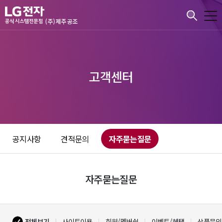
본문바로가기
(주)제주공조
고객센터
공지사항
견적문의
자주묻는질문
자주묻는질문
전체보기
사이트이용
회원/멤버쉽
이벤트/혜택
상품문의