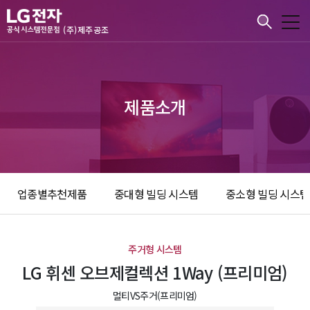
본문바로가기
(주)제주공조
제품소개
업종별추천제품
중대형 빌딩 시스템
중소형 빌딩 시스템
주거형 시스템
LG 휘센 오브제컬렉션 1Way (프리미엄)
멀티VS주거(프리미엄)